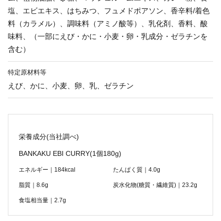
塩、エビエキス、はちみつ、フュメドポアソン、香辛料/着色
料（カラメル）、調味料（アミノ酸等）、乳化剤、香料、酸
味料、（一部にえび・かに・小麦・卵・乳成分・ゼラチンを
含む）
特定原材料等
えび、かに、小麦、卵、乳、ゼラチン
栄養成分(当社調べ)
BANKAKU EBI CURRY
(1個180g)
エネルギー｜184kcal
たんぱく質｜4.0g
脂質｜8.6g
炭水化物(糖質・繊維質)｜23.2g
食塩相当量｜2.7g