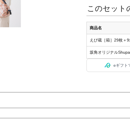
このセット
商品名
えび蔵［箱］29枚＋9
坂角オリジナルShupat
eギフト