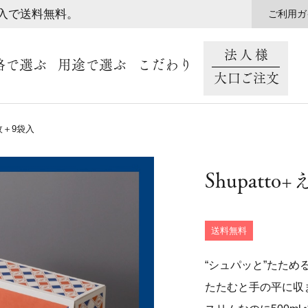
購入で送料無料。
ご利用ガ
法人様
格で選ぶ
用途で選ぶ
こだわり
大口ご注文
9枚＋9袋入
Shupat
送料無料
“シュパッと”たため
たたむと手の平に収