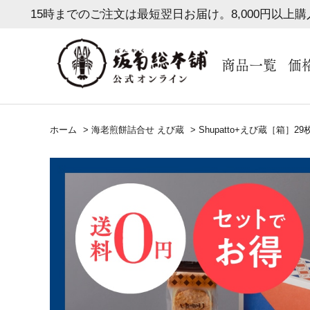
15時までのご注文は最短翌日お届け。8,000円以上
商品一覧
価
ホーム
>
海老煎餅詰合せ えび蔵
>
Shupatto+えび蔵［箱］2