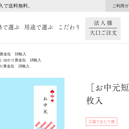
購入で送料無料。
ご利用ガ
法人様
格で選ぶ
用途で選ぶ
こだわり
大口ご注文
黄金缶 18枚入
］ゆかり黄金缶 18枚入
り黄金缶 18枚入
［お中元短
枚入
工場できたて便