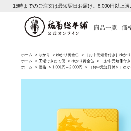
15時までのご注文は最短翌日お届け。8,000円以上
商品一覧
価
ホーム
>
ゆかり
>
ゆかり黄金缶
>
［お中元短冊付き］ゆかり
ホーム
>
工場できたて便
>
ゆかり黄金缶
>
［お中元短冊付き
ホーム
>
価格
>
1,001円～2,000円
>
［お中元短冊付き］ゆか