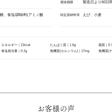
製造日より60日
賞味期限
糖、食塩/調味料(アミノ酸
えび、小麦
特定原材料等
エネルギー｜21kcal
たんぱく質｜1.6g
脂質｜0.
食塩相当量｜0.2g
無機質(カルシウム)｜17mg
無機質(ナ
お客様の声