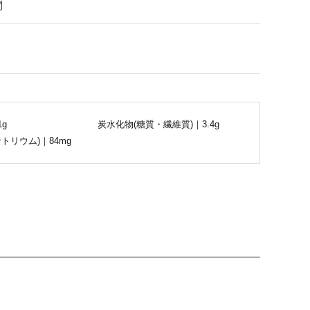
間
1g
炭水化物(糖質・繊維質)｜3.4g
トリウム)｜84mg