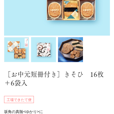
［お中元短冊付き］きそひ 16枚
＋6袋入
工場できたて便
坂角の真髄<ゆかり>に