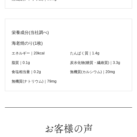
栄養成分(当社調べ)
海老焼のり
(1枚)
エネルギー｜20kcal
たんぱく質｜1.4g
脂質｜0.1g
炭水化物(糖質・繊維質)｜3.3g
食塩相当量｜0.2g
無機質(カルシウム)｜20mg
無機質(ナトリウム)｜79mg
お客様の声