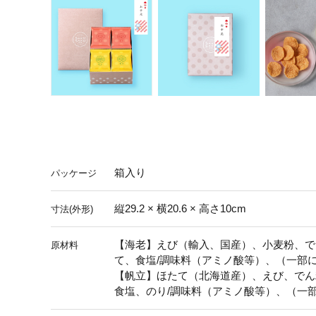
箱入り
パッケージ
縦29.2 × 横20.6 × 高さ10cm
寸法(外形)
【海老】えび（輸入、国産）、小麦粉、で
原材料
て、食塩/調味料（アミノ酸等）、（一部
【帆立】ほたて（北海道産）、えび、でん
食塩、のり/調味料（アミノ酸等）、（一