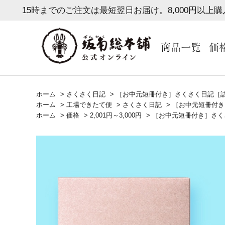
15時までのご注文は最短翌日お届け。8,000円以上
商品一覧
価
ホーム
>
さくさく日記
>
［お中元短冊付き］さくさく日記［詰
ホーム
>
工場できたて便
>
さくさく日記
>
［お中元短冊付き
ホーム
>
価格
>
2,001円～3,000円
>
［お中元短冊付き］さく