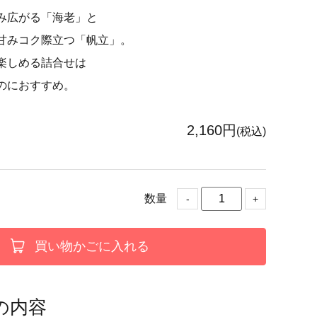
み広がる「海老」と
甘みコク際立つ「帆立」。
楽しめる詰合せは
のにおすすめ。
2,160円
(税込)
数量
-
+
買い物かごに入れる
の内容