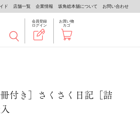
イド
店舗一覧
企業情報
坂角総本舖について
お問い合わせ
会員登録
お買い物
ログイン
カゴ
冊付き］さくさく日記［詰
袋入