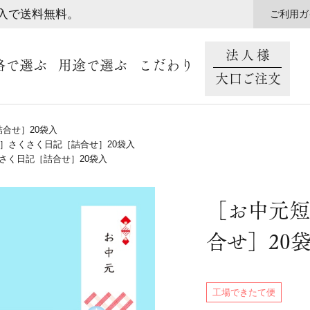
購入で送料無料。
ご利用ガ
法人様
格で選ぶ
用途で選ぶ
こだわり
大口ご注文
合せ］20袋入
］さくさく日記［詰合せ］20袋入
さく日記［詰合せ］20袋入
［お中元短
合せ］20
工場できたて便