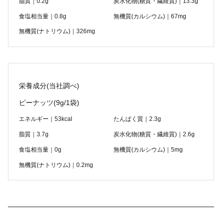
脂質｜0.2g
炭水化物(糖質・繊維質)｜13.3g
食塩相当量｜0.8g
無機質(カルシウム)｜67mg
無機質(ナトリウム)｜326mg
栄養成分(当社調べ)
ピーナッツ
(9g/1袋)
エネルギー｜53kcal
たんぱく質｜2.3g
脂質｜3.7g
炭水化物(糖質・繊維質)｜2.6g
食塩相当量｜0g
無機質(カルシウム)｜5mg
無機質(ナトリウム)｜0.2mg