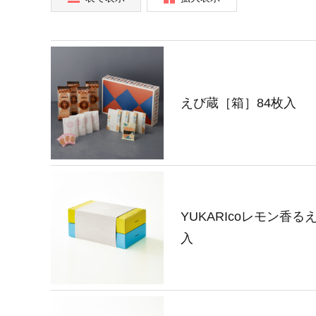
えび蔵［箱］84枚入
YUKARIcoレモン香るえ
入