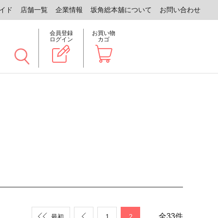
イド
店舗一覧
企業情報
坂角総本舖について
お問い合わせ
会員登録
お買い物
ログイン
カゴ
全
33
件
最初
1
2