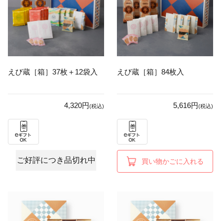
えび蔵［箱］37枚＋12袋入
えび蔵［箱］84枚入
4,320円
5,616円
(税込)
(税込)
ご好評につき品切れ中
買い物かごに入れる