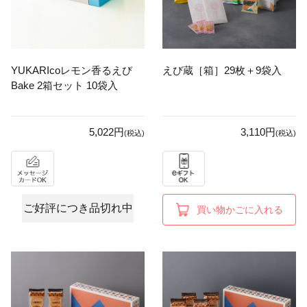
YUKARIcoレモン香るえび
えび蔵［箱］29枚＋9袋入
Bake 2箱セット 10袋入
5,022円
3,110円
(税込)
(税込)
ご好評につき品切れ中
買い物かごに入れる