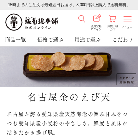
15時までのご注文は最短翌日お届け。8,000円以上購入で送料無料。
会員登録
お買い物
メニュー
ログイン
カゴ
商品一覧
価格で選ぶ
用途で選ぶ
こだわり
名古屋金のえび天
名古屋が誇る愛知県産天然海老の旨み甘みをつ
つむ愛知県産小麦粉のやさしさ。鮮度と風味が
活きたかき揚げ風。