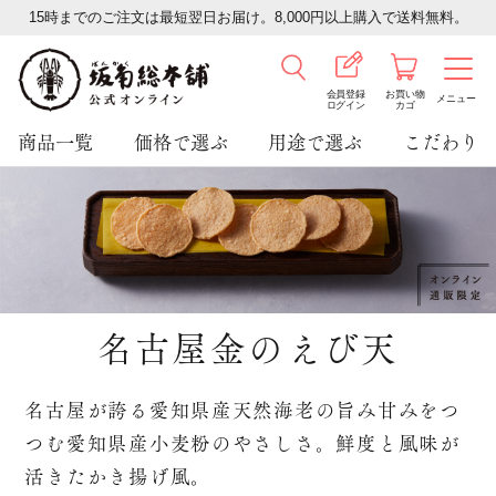
15時までのご注文は最短翌日お届け。8,000円以上購入で送料無料。
会員登録
お買い物
メニュー
ログイン
カゴ
商品一覧
価格で選ぶ
用途で選ぶ
こだわり
名古屋金のえび天
名古屋が誇る愛知県産天然海老の旨み甘みをつ
つむ愛知県産小麦粉のやさしさ。鮮度と風味が
活きたかき揚げ風。