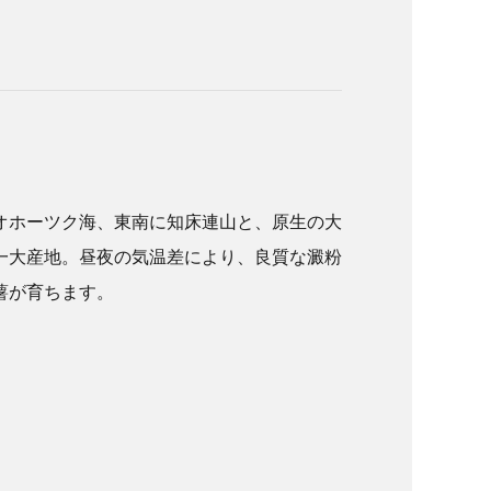
オホーツク海、東南に知床連山と、原生の大
一大産地。昼夜の気温差により、良質な澱粉
薯が育ちます。