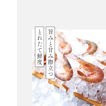
とれたて鮮度
旨みと甘み際立つ