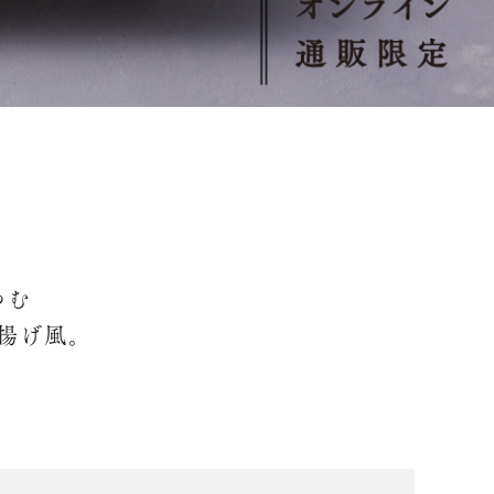
つむ
揚げ風。