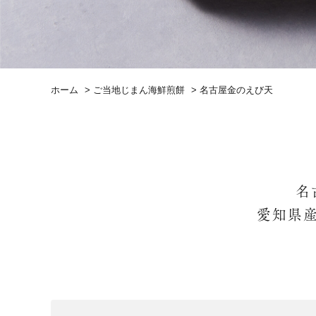
ホーム
>
ご当地じまん海鮮煎餅
>
名古屋金のえび天
名
愛知県