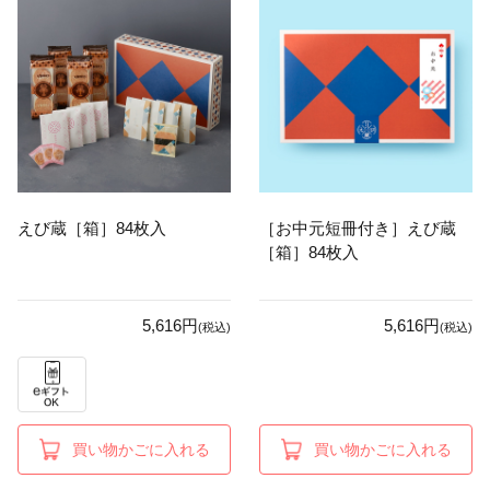
えび蔵［箱］84枚入
［お中元短冊付き］えび蔵
［箱］84枚入
5,616円
5,616円
(税込)
(税込)
買い物かごに入れる
買い物かごに入れる