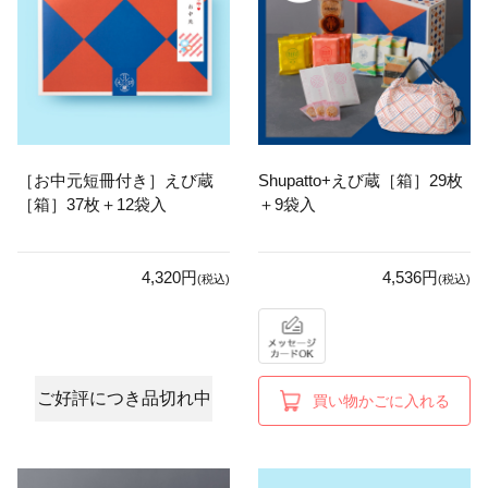
［お中元短冊付き］えび蔵
Shupatto+えび蔵［箱］29枚
［箱］37枚＋12袋入
＋9袋入
4,320円
4,536円
(税込)
(税込)
ご好評につき品切れ中
買い物かごに入れる