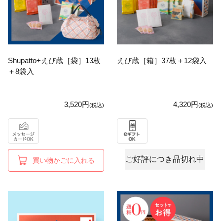
Shupatto+えび蔵［袋］13枚
えび蔵［箱］37枚＋12袋入
＋8袋入
3,520円
4,320円
(税込)
(税込)
ご好評につき品切れ中
買い物かごに入れる