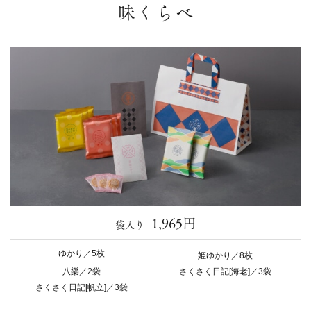
味くらべ
1,965円
袋入り
ゆかり／5枚
姫ゆかり／8枚
八樂／2袋
さくさく日記[海老]／3袋
さくさく日記[帆立]／3袋