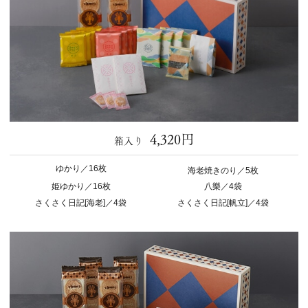
4,320円
箱入り
ゆかり／16枚
海老焼きのり／5枚
姫ゆかり／16枚
八樂／4袋
さくさく日記[海老]／4袋
さくさく日記[帆立]／4袋