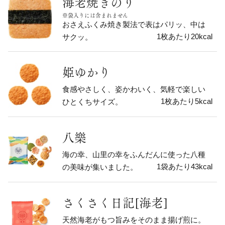
海老焼きのり
※袋入りには含まれません
おさえふくみ焼き製法で表はパリッ、中は
1枚あたり20kcal
サクッ。
姫ゆかり
食感やさしく、姿かわいく、気軽で楽しい
1枚あたり5kcal
ひとくちサイズ。
八樂
海の幸、山里の幸をふんだんに使った八種
1袋あたり43kcal
の美味が集いました。
さくさく日記[海老]
天然海老がもつ旨みをそのまま揚げ煎に。