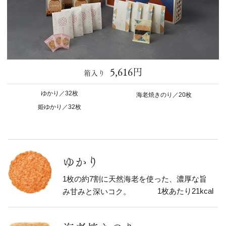
5,616円
箱入り
ゆかり／32枚
海老焼きのり／20枚
姫ゆかり／32枚
ゆかり
1枚の約7割に天然海老を使った、濃厚な旨
1枚あたり21kcal
み甘みと深いコク。