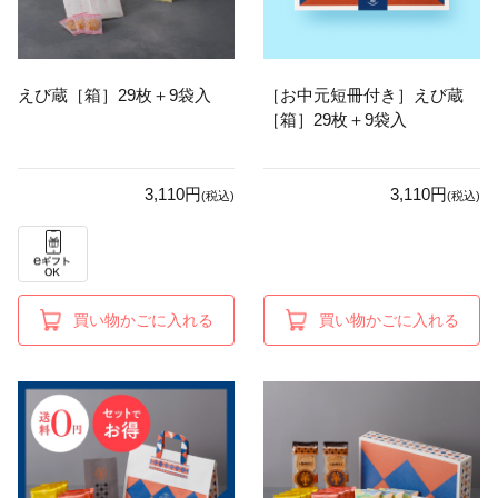
えび蔵［箱］29枚＋9袋入
［お中元短冊付き］えび蔵
［箱］29枚＋9袋入
3,110円
3,110円
(税込)
(税込)
買い物かごに入れる
買い物かごに入れる