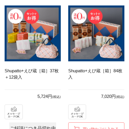
Shupatto+えび蔵［箱］37枚
Shupatto+えび蔵［箱］84枚
＋12袋入
入
5,724円
7,020円
(税込)
(税込)
ご好評につき品切れ中