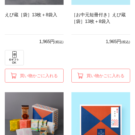
えび蔵［袋］13枚＋8袋入
［お中元短冊付き］えび蔵
［袋］13枚＋8袋入
1,965円
1,965円
(税込)
(税込)
買い物かごに入れる
買い物かごに入れる