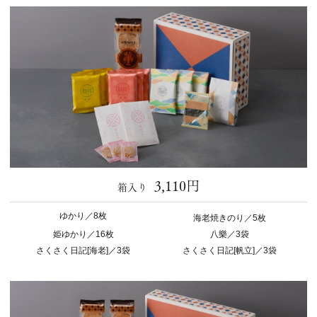
3,110円
箱入り
ゆかり／8枚
海老焼きのり／5枚
姫ゆかり／16枚
八樂／3袋
さくさく日記[海老]／3袋
さくさく日記[帆立]／3袋