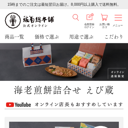
15時までのご注文は最短翌日お届け。8,000円以上購入で送料無料。
会員登録
お買い物
メニュー
ログイン
カゴ
商品一覧
価格で選ぶ
用途で選ぶ
こだわり
海老煎餅詰合せ えび蔵