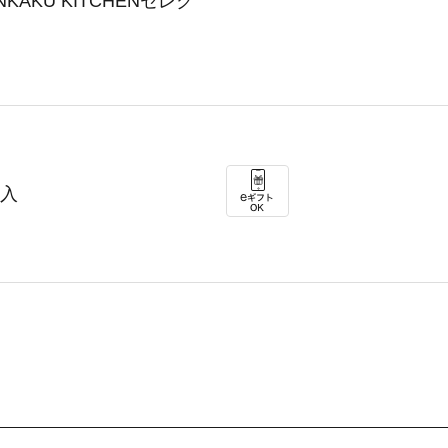
AKU KITCHENセレク
袋入