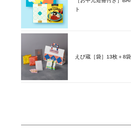
［お中元短冊付き］BANK
ト
えび蔵［袋］13枚＋8