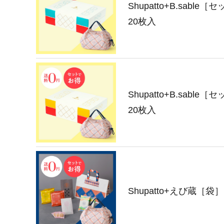
Shupatto+B.sabl
20枚入
Shupatto+B.sabl
20枚入
Shupatto+えび蔵［袋