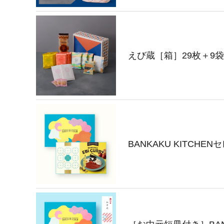
えび蔵［箱］29枚＋9
BANKAKU KITCHEN