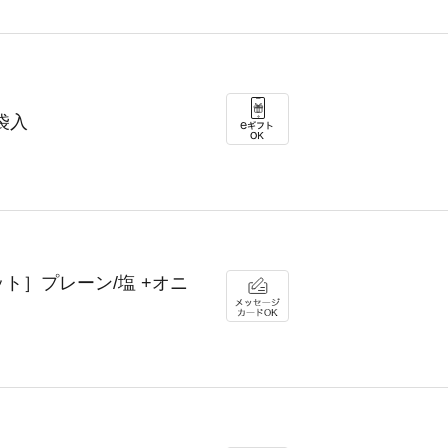
袋入
e［セット］プレーン/塩 +オニ