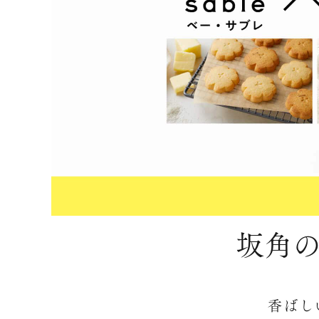
坂角
香ばし