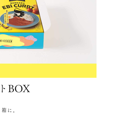
トBOX
と箱に。