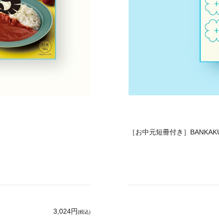
［お中元短冊付き］BANKAKU
3,024円
(税込)