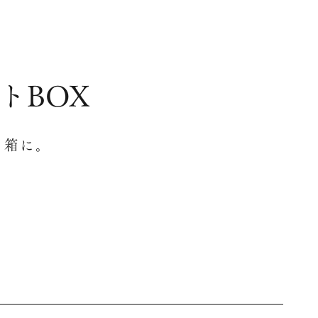
トBOX
と箱に。