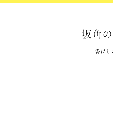
坂角の
香ばし