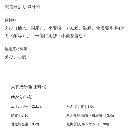
製造日より60日間
原材料
えび（輸入、国産）、小麦粉、でん粉、砂糖、食塩/調味料(ア
ミノ酸等）、（一部にえび・小麦を含む）
特定原材料等
えび、小麦
栄養成分(当社調べ)
ゆかり
(1枚)
エネルギー｜21kcal
たんぱく質｜1.6g
脂質｜0.1g
炭水化物(糖質・繊維質)｜3.4g
食塩相当量｜0.2g
無機質(カルシウム)｜17mg