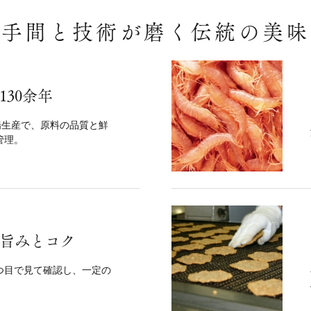
手間と技術が磨く伝統の美味
30余年
場生産で、原料の品質と鮮
管理。
旨みとコク
つ目で見て確認し、一定の