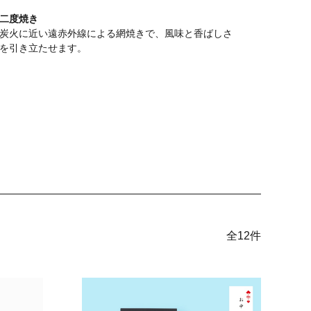
二度焼き
炭火に近い遠赤外線による網焼きで、風味と香ばしさ
を引き立たせます。
全
12
件