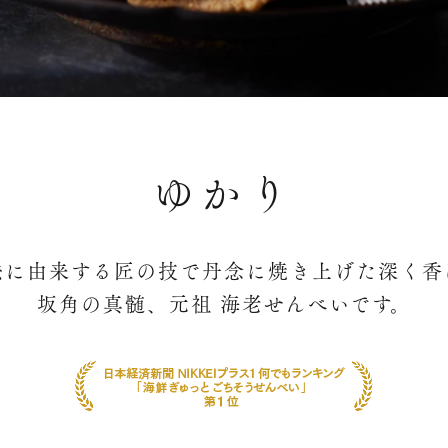
ゆかり
法に由来する匠の技で丹念に焼き上げた深く香
坂角の真髄、元祖 海老せんべいです。