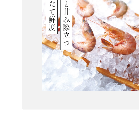
とれたて鮮度
旨みと甘み際立つ