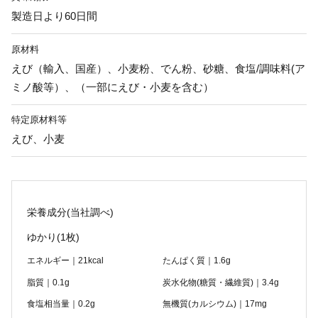
製造日より60日間
原材料
えび（輸入、国産）、小麦粉、でん粉、砂糖、食塩/調味料(ア
ミノ酸等）、（一部にえび・小麦を含む）
特定原材料等
えび、小麦
栄養成分(当社調べ)
ゆかり
(1枚)
エネルギー｜21kcal
たんぱく質｜1.6g
脂質｜0.1g
炭水化物(糖質・繊維質)｜3.4g
食塩相当量｜0.2g
無機質(カルシウム)｜17mg