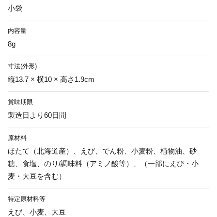
小袋
内容量
8g
寸法(外形)
縦13.7 × 横10 × 高さ1.9cm
賞味期限
製造日より60日間
原材料
ほたて（北海道産）、えび、でん粉、小麦粉、植物油、砂
糖、食塩、のり/調味料（アミノ酸等）、（一部にえび・小
麦・大豆を含む）
特定原材料等
えび、小麦、大豆