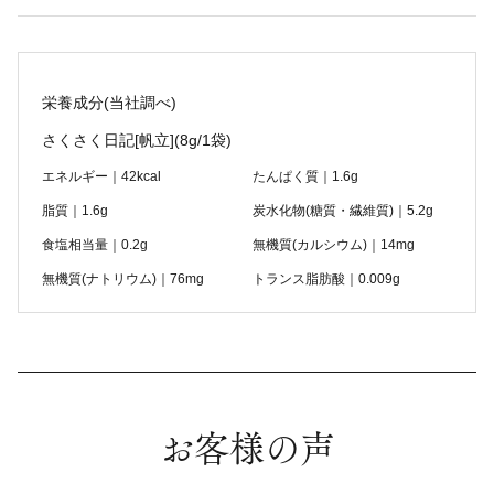
栄養成分(当社調べ)
さくさく日記[帆立]
(8g/1袋)
エネルギー｜42kcal
たんぱく質｜1.6g
脂質｜1.6g
炭水化物(糖質・繊維質)｜5.2g
食塩相当量｜0.2g
無機質(カルシウム)｜14mg
無機質(ナトリウム)｜76mg
トランス脂肪酸｜0.009g
お客様の声