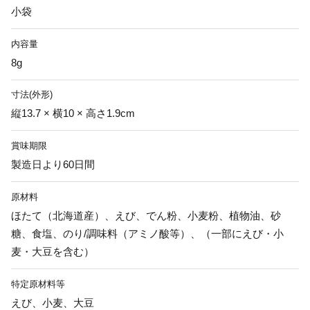
小袋
内容量
8g
寸法(外形)
縦13.7 × 横10 × 高さ1.9cm
賞味期限
製造日より60日間
原材料
ほたて（北海道産）、えび、でん粉、小麦粉、植物油、砂
糖、食塩、のり/調味料（アミノ酸等）、（一部にえび・小
麦・大豆を含む）
特定原材料等
えび、小麦、大豆