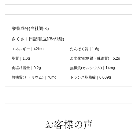
栄養成分(当社調べ)
さくさく日記[帆立]
(8g/1袋)
エネルギー｜42kcal
たんぱく質｜1.6g
脂質｜1.6g
炭水化物(糖質・繊維質)｜5.2g
食塩相当量｜0.2g
無機質(カルシウム)｜14mg
無機質(ナトリウム)｜76mg
トランス脂肪酸｜0.009g
お客様の声