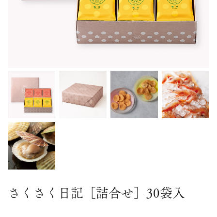
さくさく日記［詰合せ］30袋入