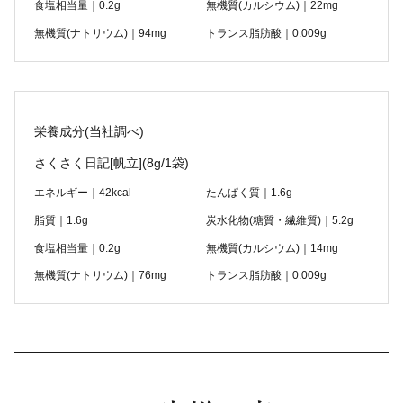
食塩相当量｜0.2g
無機質(カルシウム)｜22mg
無機質(ナトリウム)｜94mg
トランス脂肪酸｜0.009g
栄養成分(当社調べ)
さくさく日記[帆立]
(8g/1袋)
エネルギー｜42kcal
たんぱく質｜1.6g
脂質｜1.6g
炭水化物(糖質・繊維質)｜5.2g
食塩相当量｜0.2g
無機質(カルシウム)｜14mg
無機質(ナトリウム)｜76mg
トランス脂肪酸｜0.009g