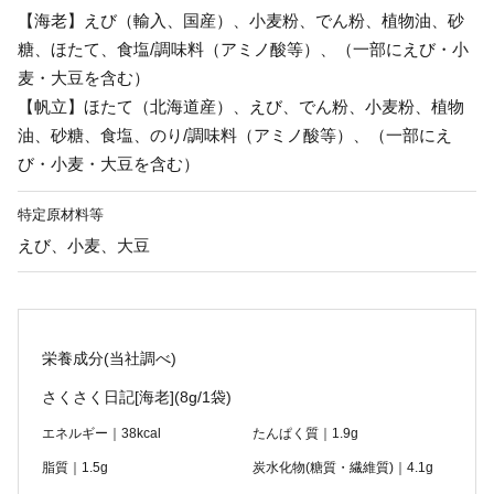
【海老】えび（輸入、国産）、小麦粉、でん粉、植物油、砂
糖、ほたて、食塩/調味料（アミノ酸等）、（一部にえび・小
麦・大豆を含む）
【帆立】ほたて（北海道産）、えび、でん粉、小麦粉、植物
油、砂糖、食塩、のり/調味料（アミノ酸等）、（一部にえ
び・小麦・大豆を含む）
特定原材料等
えび、小麦、大豆
栄養成分(当社調べ)
さくさく日記[海老]
(8g/1袋)
エネルギー｜38kcal
たんぱく質｜1.9g
脂質｜1.5g
炭水化物(糖質・繊維質)｜4.1g