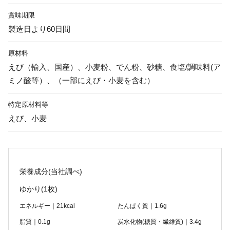
賞味期限
製造日より60日間
原材料
えび（輸入、国産）、小麦粉、でん粉、砂糖、食塩/調味料(ア
ミノ酸等）、（一部にえび・小麦を含む）
特定原材料等
えび、小麦
栄養成分(当社調べ)
ゆかり
(1枚)
エネルギー｜21kcal
たんぱく質｜1.6g
脂質｜0.1g
炭水化物(糖質・繊維質)｜3.4g