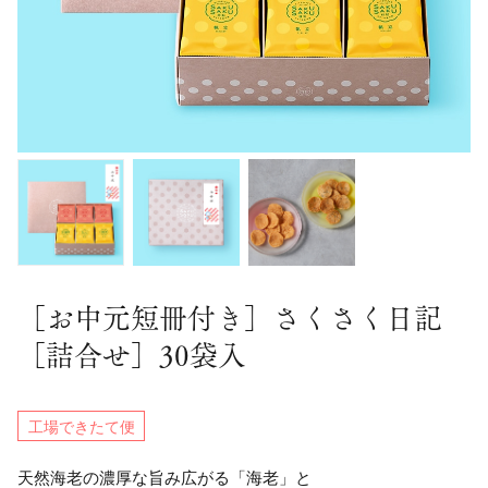
［お中元短冊付き］さくさく日記
［詰合せ］30袋入
工場できたて便
天然海老の濃厚な旨み広がる「海老」と