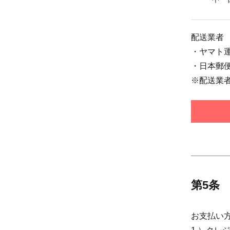
配送業者
・ヤマト
・日本郵
※配送業
第5条
お支払い