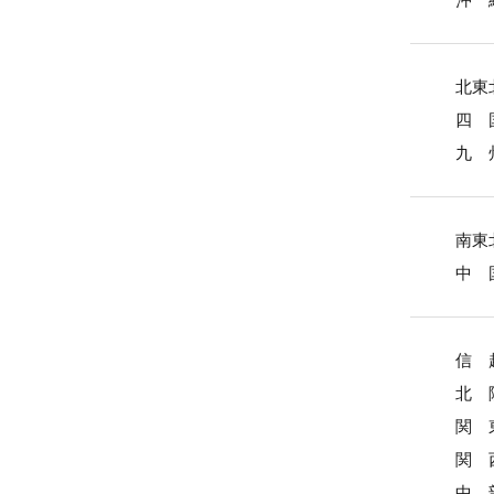
北東
四 
九 
南東
中 
信 
北 
関 
関 
中 