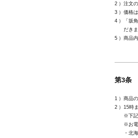
2 ）注
3 ）価格
4 ）「
だき
5 ）商
第3条
1 ）商
2 ）15
※下
※お電
・北