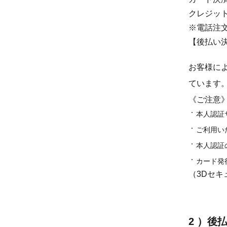
クレジッ
※電話注
【後払い
お客様によ
ています
《ご注意
本人認証
ご利用い
本人認証
カード発
（3Dセキ
2 ）後