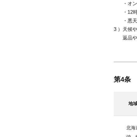
・オ
・12
・悪
3 ）天
返品
第4条
地
北海
沖 