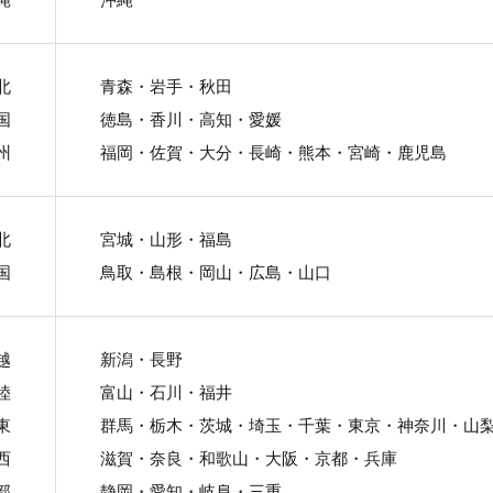
北
青森・岩手・秋田
国
徳島・香川・高知・愛媛
州
福岡・佐賀・大分・長崎・熊本・宮崎・鹿児島
北
宮城・山形・福島
国
鳥取・島根・岡山・広島・山口
越
新潟・長野
陸
富山・石川・福井
東
群馬・栃木・茨城・埼玉・千葉・東京・神奈川・山
西
滋賀・奈良・和歌山・大阪・京都・兵庫
部
静岡・愛知・岐阜・三重