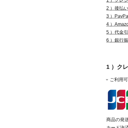
1 ）クレ
2 ）後払
3 ）PayPa
4 ）Amazo
5 ）代金
6 ）銀行
1 ）ク
ご利用可
商品の発
カード決