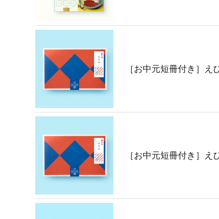
［お中元短冊付き］えび
［お中元短冊付き］えび