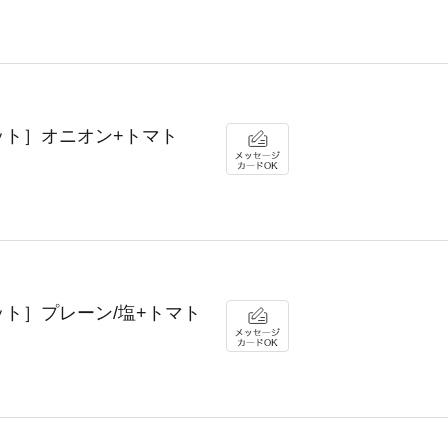
e［セット］オニオン+トマト
e［セット］プレーン/塩+トマト