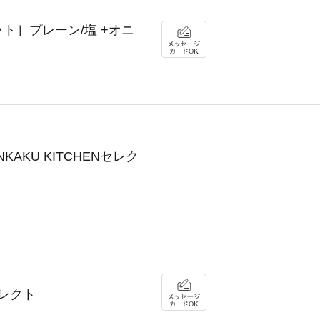
e［セット］プレーン/塩 +オニ
AKU KITCHENセレク
セレクト