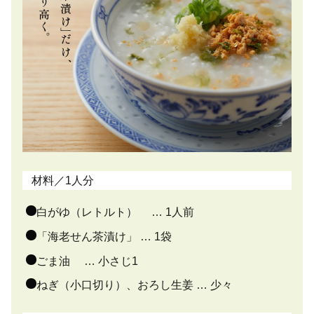
材料／1人分
白がゆ（レトルト） … 1人前
「海老せん茶漬け」 … 1袋
ごま油 … 小さじ1
ねぎ（小口切り）、おろし生姜 … 少々