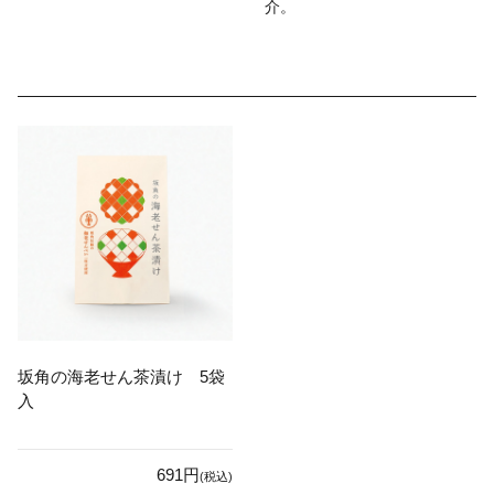
介。
坂角の海老せん茶漬け 5袋
入
691円
(税込)