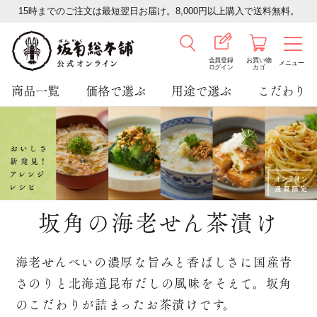
15時までのご注文は最短翌日お届け。8,000円以上購入で送料無料。
会員登録
お買い物
メニュー
ログイン
カゴ
商品一覧
価格で選ぶ
用途で選ぶ
こだわり
坂角の海老せん茶漬け
海老せんべいの濃厚な旨みと香ばしさに
国産青
さのりと北海道昆布だしの風味をそえて。
坂角
のこだわりが詰まったお茶漬けです。