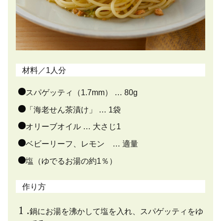
材料／1人分
スパゲッティ（1.7mm） … 80g
「海老せん茶漬け」 … 1袋
オリーブオイル … 大さじ1
ベビーリーフ、レモン … 適量
塩（ゆでるお湯の約1％）
作り方
鍋にお湯を沸かして塩を入れ、スパゲッティをゆ