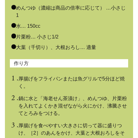
めんつゆ（濃縮は商品の倍率に応じて） …小さじ
1
水… 150cc
片栗粉… 小さじ1/2
大葉（千切り）、大根おろし… 適量
作り方
厚揚げをフライパンまたは魚グリルで5分ほど焼
く。
鍋に水と「海老せん茶漬け」、めんつゆ、片栗粉
を入れてよくかき混ぜながら火にかけ、沸騰させ
てとろみをつける。
厚揚げを食べやすい大きさに切って器に盛りつ
け、［2］のあんをかけ、大葉と大根おろしをそ