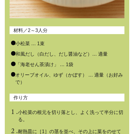
材料／2～3人分
小松菜 … 1束
和風だし（白だし、だし醤油など）… 適量
「海老せん茶漬け」 … 1袋
オリーブオイル、ゆず（かぼす） … 適量（お好み
で）
作り方
小松菜の根元を切り落とし、よく洗って半分に切
る。
耐熱皿に［1］の茎を並べ、その上に葉をのせて