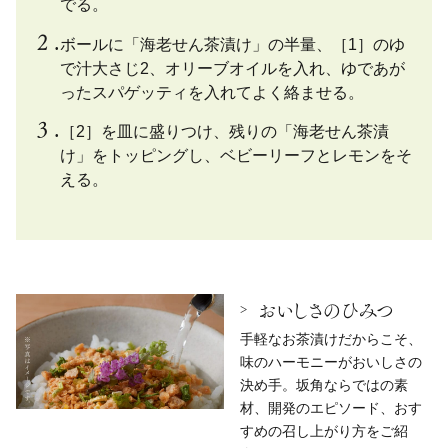
でる。
ボールに「海老せん茶漬け」の半量、［1］のゆ
で汁大さじ2、オリーブオイルを入れ、ゆであが
ったスパゲッティを入れてよく絡ませる。
［2］を皿に盛りつけ、残りの「海老せん茶漬
け」をトッピングし、ベビーリーフとレモンをそ
える。
おいしさのひみつ
手軽なお茶漬けだからこそ、
味のハーモニーがおいしさの
決め手。坂角ならではの素
材、開発のエピソード、おす
すめの召し上がり方をご紹