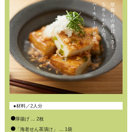
●材料／2人分
厚揚げ … 2枚
「海老せん茶漬け」 … 1袋