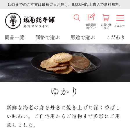
15時までのご注文は最短翌日お届け。8,000円以上購入で送料無料。
会員登録
お買い物
メニュー
ログイン
カゴ
商品一覧
価格で選ぶ
用途で選ぶ
こだわり
ゆかり
新鮮な海老の身を丹念に焼き上げた深く香ばし
い味わい。ご自宅用からご進物まで多彩にご用
意しました。