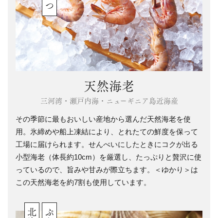
天然海老
三河湾・瀬戸内海・ニューギニア島近海産
その季節に最もおいしい産地から選んだ天然海老を使
用。氷締めや船上凍結により、とれたての鮮度を保って
工場に届けられます。せんべいにしたときにコクが出る
小型海老（体長約10cm）を厳選し、たっぷりと贅沢に使
っているので、旨みや甘みが際立ちます。＜ゆかり＞は
この天然海老を約7割も使用しています。