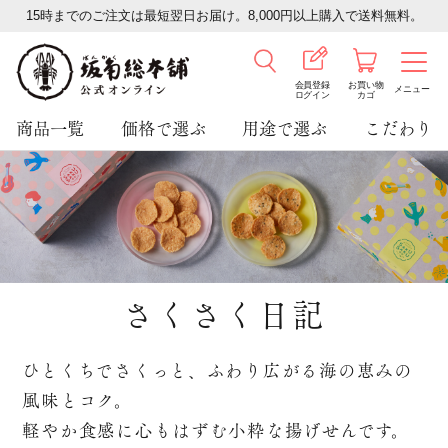
15時までのご注文は最短翌日お届け。8,000円以上購入で送料無料。
会員登録
お買い物
メニュー
ログイン
カゴ
商品一覧
価格で選ぶ
用途で選ぶ
こだわり
さくさく日記
ひとくちでさくっと、ふわり広がる海の恵みの
風味とコク。
軽やか食感に心もはずむ小粋な揚げせんです。