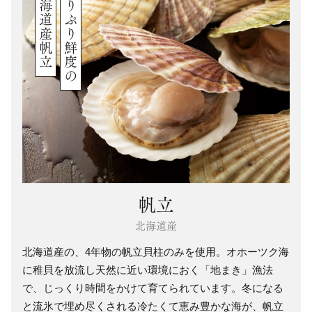
北海道産帆立
ぷりぷり鮮度の
帆立
北海道産
北海道産の、4年物の帆立貝柱のみを使用。オホーツク海
に稚貝を放流し天然に近い環境におく「地まき」漁法
で、じっくり時間をかけて育てられています。冬になる
と流氷で埋め尽くされる冷たくて恵み豊かな海が、帆立