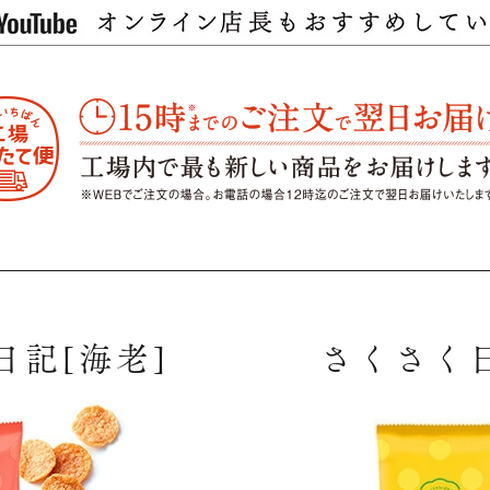
日記[海老]
さくさく日