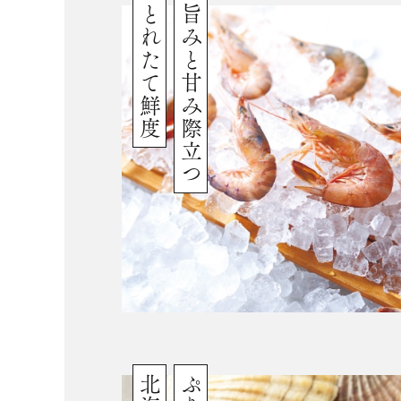
とれたて鮮度
旨みと甘み際立つ