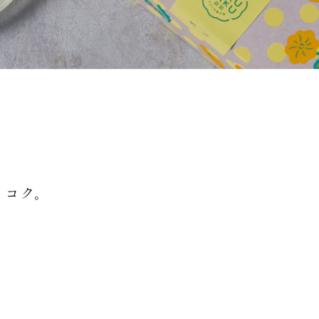
とコク。
。