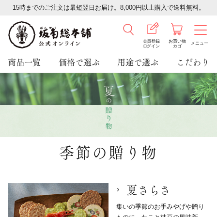
15時までのご注文は最短翌日お届け。8,000円以上購入で送料無料。
会員登録
お買い物
メニュー
ログイン
カゴ
商品一覧
価格で選ぶ
用途で選ぶ
こだわり
季節の贈り物
夏さらさ
集いの季節のお手みやげや贈り