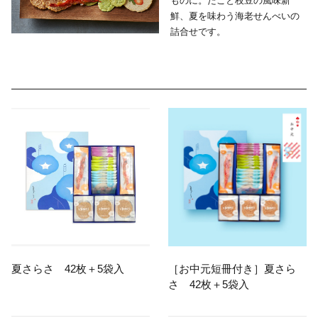
ものに。
たこと枝豆の風味新
鮮、夏を味わう海老せんべいの
詰合せです。
夏さらさ 42枚＋5袋入
［お中元短冊付き］夏さら
さ 42枚＋5袋入