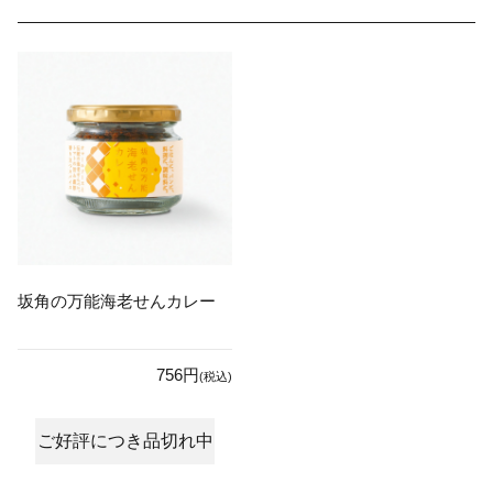
坂角の万能海老せんカレー
756円
(税込)
ご好評につき品切れ中