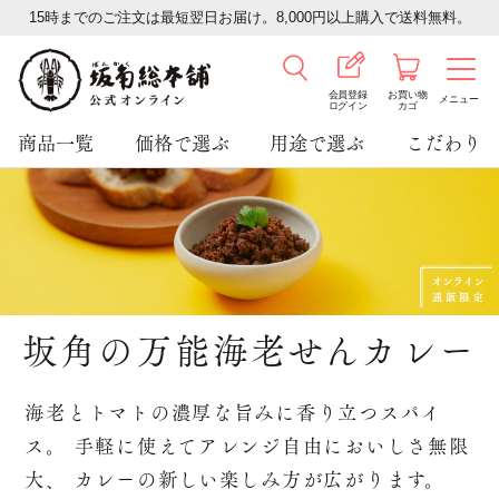
15時までのご注文は最短翌日お届け。8,000円以上購入で送料無料。
会員登録
お買い物
メニュー
ログイン
カゴ
商品一覧
価格で選ぶ
用途で選ぶ
こだわり
坂角の万能海老せんカレー
海老とトマトの濃厚な旨みに香り立つスパイ
ス。
手軽に使えてアレンジ自由においしさ無限
大、
カレーの新しい楽しみ方が広がります。