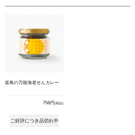
坂角の万能海老せんカレー
756円
(税込)
ご好評につき品切れ中