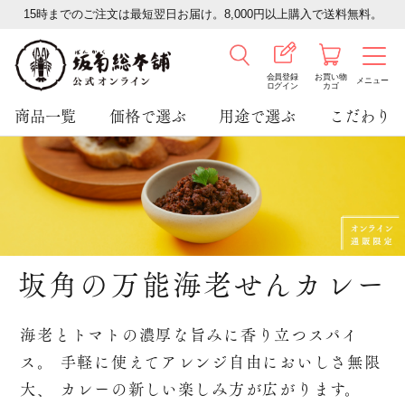
15時までのご注文は最短翌日お届け。8,000円以上購入で送料無料。
会員登録
お買い物
メニュー
ログイン
カゴ
商品一覧
価格で選ぶ
用途で選ぶ
こだわり
坂角の万能海老せんカレー
海老とトマトの濃厚な旨みに香り立つスパイ
ス。
手軽に使えてアレンジ自由においしさ無限
大、
カレーの新しい楽しみ方が広がります。