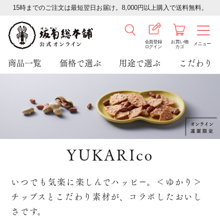
15時までのご注文は最短翌日お届け。8,000円以上購入で送料無料。
会員登録
お買い物
メニュー
ログイン
カゴ
商品一覧
価格で選ぶ
用途で選ぶ
こだわり
YUKARIco
いつでも気楽に楽しんでハッピー。＜ゆかり＞
チップスとこだわり素材が、コラボしたおいし
さです。