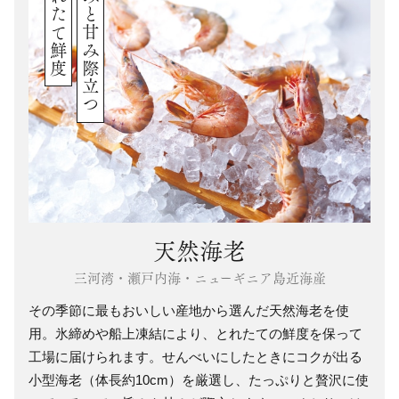
とれたて鮮度
旨みと甘み際立つ
天然海老
三河湾・瀬戸内海・ニューギニア島近海産
その季節に最もおいしい産地から選んだ天然海老を使
用。氷締めや船上凍結により、とれたての鮮度を保って
工場に届けられます。せんべいにしたときにコクが出る
小型海老（体長約10cm）を厳選し、たっぷりと贅沢に使