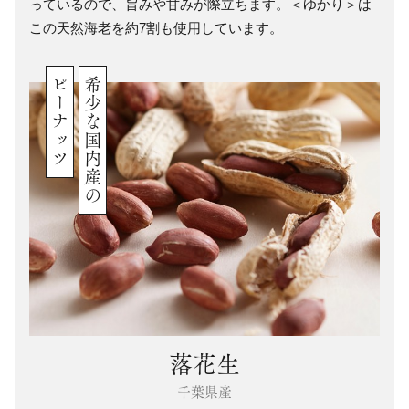
っているので、旨みや甘みが際立ちます。＜ゆかり＞は
この天然海老を約7割も使用しています。
ピーナッツ
希少な国内産の
落花生
千葉県産