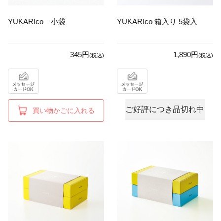
YUKARIco 小袋
YUKARIco 箱入り 5袋入
345円
1,890円
(税込)
(税込)
ご好評につき品切れ中
買い物かごに入れる