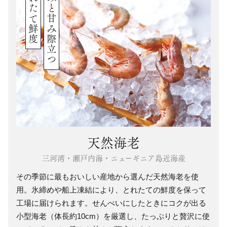
とれたて鮮度
旨みと甘み際立つ
天然海老
三河湾・瀬戸内海・ニューギニア島近海産
その季節に最もおいしい産地から選んだ天然海老を使
用。氷締めや船上凍結により、とれたての鮮度を保って
工場に届けられます。せんべいにしたときにコクが出る
小型海老（体長約10cm）を厳選し、たっぷりと贅沢に使