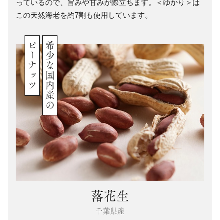
っているので、旨みや甘みが際立ちます。＜ゆかり＞は
この天然海老を約7割も使用しています。
ピーナッツ
希少な国内産の
落花生
千葉県産