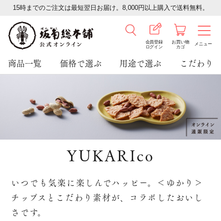
15時までのご注文は最短翌日お届け。8,000円以上購入で送料無料。
会員登録
お買い物
メニュー
ログイン
カゴ
商品一覧
価格で選ぶ
用途で選ぶ
こだわり
YUKARIco
いつでも気楽に楽しんでハッピー。＜ゆかり＞
チップスとこだわり素材が、コラボしたおいし
さです。