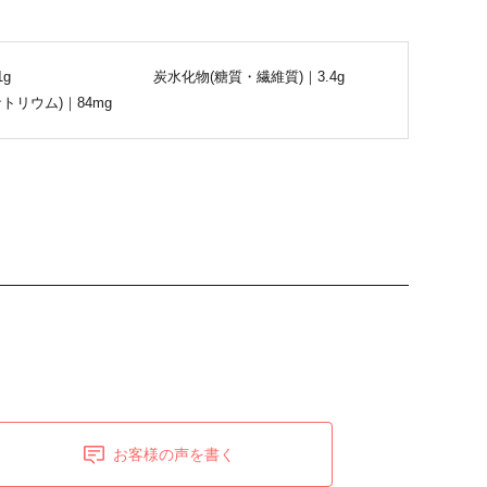
1g
炭水化物(糖質・繊維質)｜3.4g
トリウム)｜84mg
お客様の声を書く