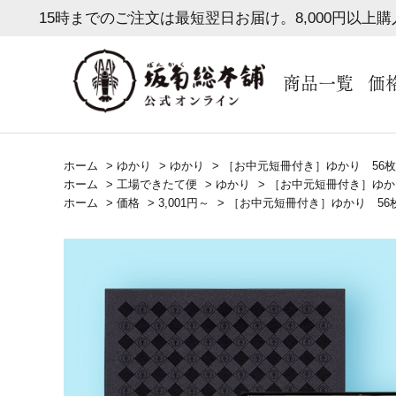
15時までのご注文は最短翌日お届け。8,000円以上
商品一覧
価
ホーム
>
ゆかり
>
ゆかり
>
［お中元短冊付き］ゆかり 56
ホーム
>
工場できたて便
>
ゆかり
>
［お中元短冊付き］ゆか
ホーム
>
価格
>
3,001円～
>
［お中元短冊付き］ゆかり 56