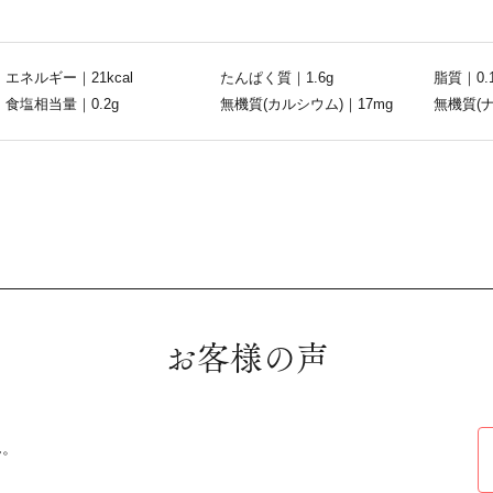
エネルギー｜21kcal
たんぱく質｜1.6g
脂質｜0.
食塩相当量｜0.2g
無機質(カルシウム)｜17mg
無機質(ナ
お客様の声
ん。