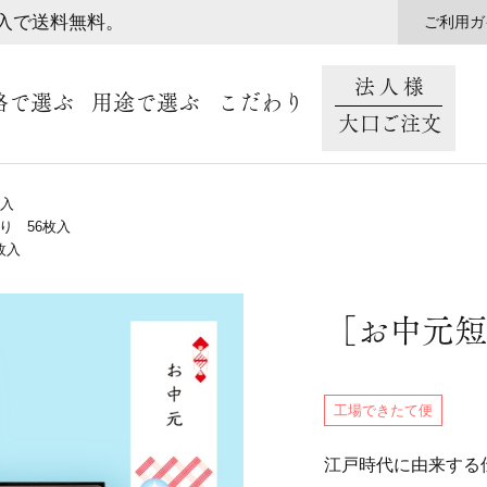
購入で送料無料。
ご利用ガ
法人様
格で選ぶ
用途で選ぶ
こだわり
大口ご注文
枚入
り 56枚入
枚入
［お中元短
工場できたて便
江戸時代に由来する