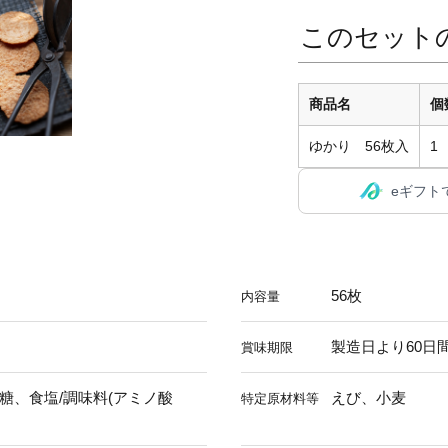
このセット
商品名
個
ゆかり 56枚入
1
eギフト
56枚
内容量
製造日より60日
賞味期限
糖、食塩/調味料(アミノ酸
えび、小麦
特定原材料等