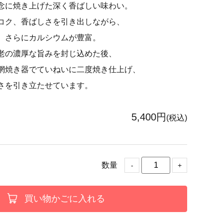
念に焼き上げた深く香ばしい味わい。
コク、香ばしさを引き出しながら、
、さらにカルシウムが豊富。
老の濃厚な旨みを封じ込めた後、
網焼き器でていねいに二度焼き仕上げ、
さを引き立たせています。
5,400円
(税込)
数量
-
+
買い物かごに入れる