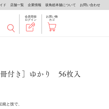
イド
店舗一覧
企業情報
坂角総本舖について
お問い合わせ
会員登録
お買い物
ログイン
カゴ
冊付き］ゆかり 56枚入
伝統と技で、