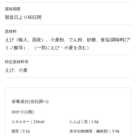
賞味期限
製造日より60日間
原材料
えび（輸入、国産）、小麦粉、でん粉、砂糖、食塩/調味料(ア
ミノ酸等）、（一部にえび・小麦を含む）
特定原材料等
えび、小麦
栄養成分(当社調べ)
ゆかり
(1枚)
エネルギー｜21kcal
たんぱく質｜1.6g
脂質｜0.1g
炭水化物(糖質・繊維質)｜3.4g