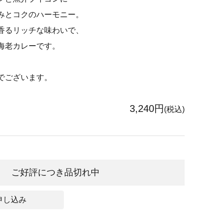
みとコクのハーモニー。
香るリッチな味わいで、
海老カレーです。
でございます。
3,240円
(税込)
ご好評につき品切れ中
申し込み