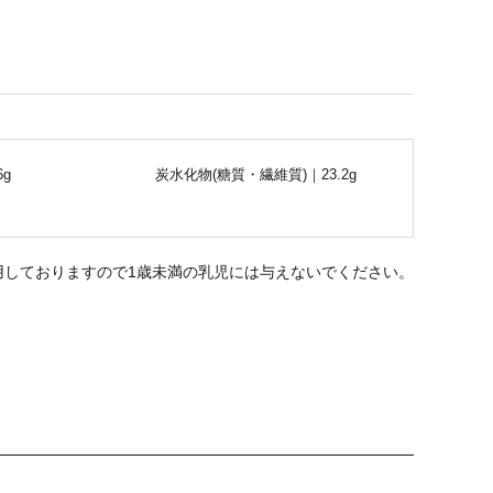
6g
炭水化物(糖質・繊維質)｜23.2g
用しておりますので1歳未満の乳児には与えないでください。