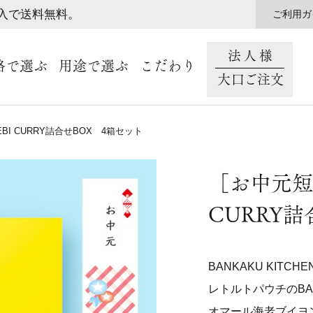
購入で送料無料。
ご利用ガ
法人様
格で選ぶ
用途で選ぶ
こだわり
大口ご注文
BI CURRY詰合せBOX 4箱セット
［お中元短冊
CURRY
BANKAKU KIT
レトルトパウチのBAN
オマール海老ブイヨ