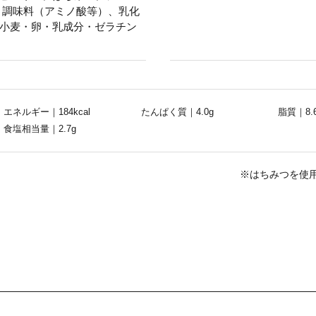
、調味料（アミノ酸等）、乳化
小麦・卵・乳成分・ゼラチン
エネルギー｜184kcal
たんぱく質｜4.0g
脂質｜8.
食塩相当量｜2.7g
※はちみつを使