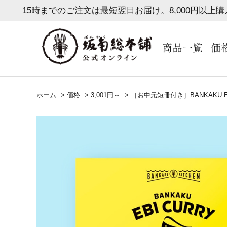
15時までのご注文は最短翌日お届け。8,000円以上
商品一覧
価
ホーム
>
価格
>
3,001円～
>
［お中元短冊付き］BANKAKU E