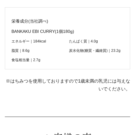
栄養成分(当社調べ)
BANKAKU EBI CURRY
(1個180g)
エネルギー｜184kcal
たんぱく質｜4.0g
脂質｜8.6g
炭水化物(糖質・繊維質)｜23.2g
食塩相当量｜2.7g
※はちみつを使用しておりますので1歳未満の乳児には与えな
いでください。