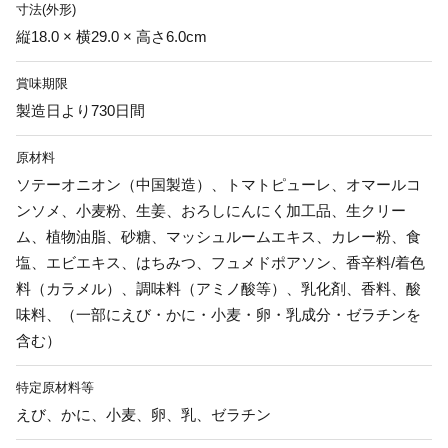
寸法(外形)
縦18.0 × 横29.0 × 高さ6.0cm
賞味期限
製造日より730日間
原材料
ソテーオニオン（中国製造）、トマトピューレ、オマールコ
ンソメ、小麦粉、生姜、おろしにんにく加工品、生クリー
ム、植物油脂、砂糖、マッシュルームエキス、カレー粉、食
塩、エビエキス、はちみつ、フュメドポアソン、香辛料/着色
料（カラメル）、調味料（アミノ酸等）、乳化剤、香料、酸
味料、（一部にえび・かに・小麦・卵・乳成分・ゼラチンを
含む）
特定原材料等
えび、かに、小麦、卵、乳、ゼラチン