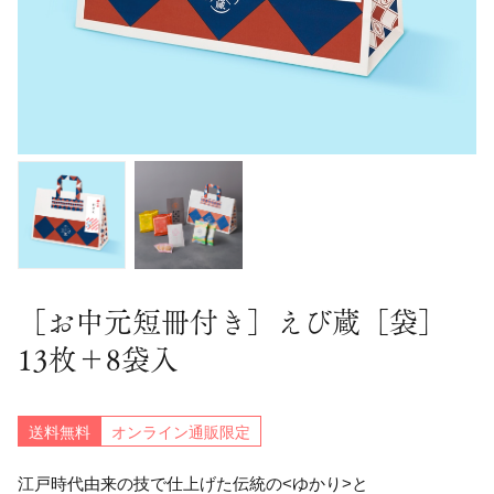
［お中元短冊付き］えび蔵［袋］
13枚＋8袋入
送料無料
オンライン通販限定
江戸時代由来の技で仕上げた伝統の<ゆかり>と