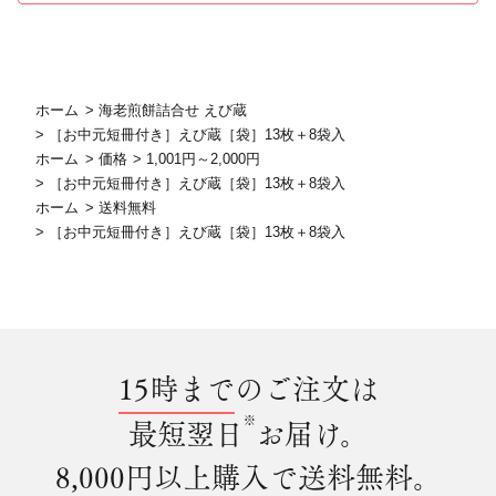
ホーム
>
海老煎餅詰合せ えび蔵
>
［お中元短冊付き］えび蔵［袋］13枚＋8袋入
ホーム
>
価格
>
1,001円～2,000円
>
［お中元短冊付き］えび蔵［袋］13枚＋8袋入
ホーム
>
送料無料
>
［お中元短冊付き］えび蔵［袋］13枚＋8袋入
15時まで
のご注文は
※
最短翌日
お届け。
8,000円以上購入で
送料無料
。