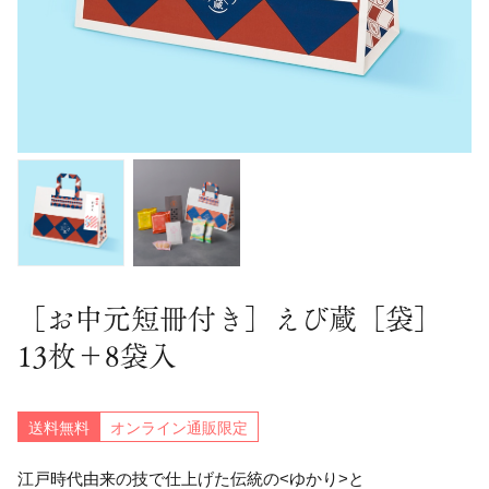
［お中元短冊付き］えび蔵［袋］
13枚＋8袋入
送料無料
オンライン通販限定
江戸時代由来の技で仕上げた伝統の<ゆかり>と