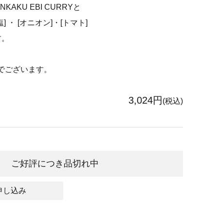
AKU EBI CURRYと
塩] ・ [オニオン]・[トマト]
す。
でございます。
3,024円
(税込)
ご好評につき品切れ中
申し込み