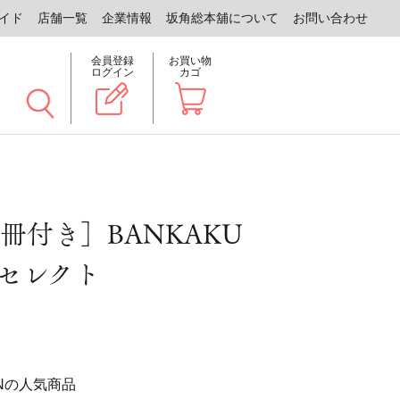
イド
店舗一覧
企業情報
坂角総本舖について
お問い合わせ
会員登録
お買い物
ログイン
カゴ
冊付き］BANKAKU
Nセレクト
HENの人気商品