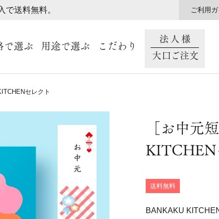
購入で送料無料。
ご利用ガ
法人様
格で選ぶ
用途で選ぶ
こだわり
大口ご注文
ITCHENセレクト
［お中元短
KITCHE
送料無料
BANKAKU KITC