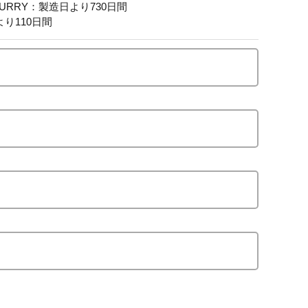
I CURRY：製造日より730日間
日より110日間