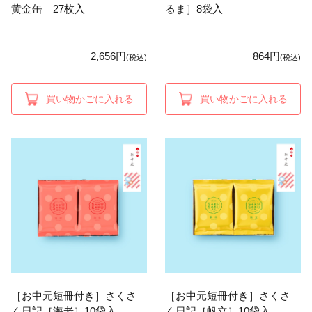
黄金缶 27枚入
るま］8袋入
2,656円
864円
(税込)
(税込)
買い物かごに入れる
買い物かごに入れる
［お中元短冊付き］さくさ
［お中元短冊付き］さくさ
く日記［海老］10袋入
く日記［帆立］10袋入