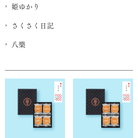
姫ゆかり
さくさく日記
八樂