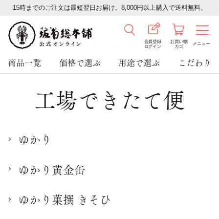
15時までのご注文は最短翌日お届け。8,000円以上購入で送料無料。
会員登録
お買い物
メニュー
ログイン
カゴ
商品一覧
価格で選ぶ
用途で選ぶ
こだわり
工場できたて便
ゆかり
ゆかり黄金缶
ゆかり菓撰 きそひ