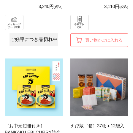
3,240円
3,110円
(税込)
(税込)
ご好評につき品切れ中
買い物かごに入れる
［お中元短冊付き］
えび蔵［箱］37枚＋12袋入
BANKAKU EBI CURRY詰合