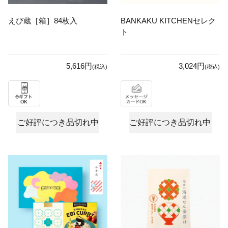
えび蔵［箱］84枚入
BANKAKU KITCHENセレク
ト
5,616円
3,024円
(税込)
(税込)
ご好評につき品切れ中
ご好評につき品切れ中