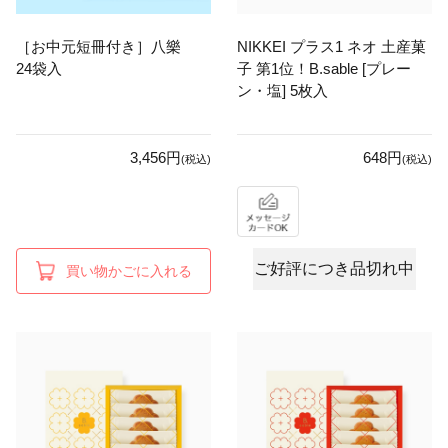
［お中元短冊付き］八樂
NIKKEI プラス1 ネオ 土産菓
24袋入
子 第1位！B.sable [プレー
ン・塩] 5枚入
3,456円
648円
(税込)
(税込)
ご好評につき品切れ中
買い物かごに入れる