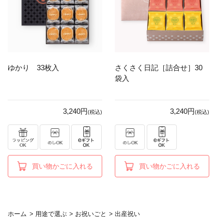
ゆかり 33枚入
さくさく日記［詰合せ］30
袋入
3,240円
3,240円
(税込)
(税込)
買い物かごに入れる
買い物かごに入れる
ホーム
>
用途で選ぶ
>
お祝いごと
>
出産祝い