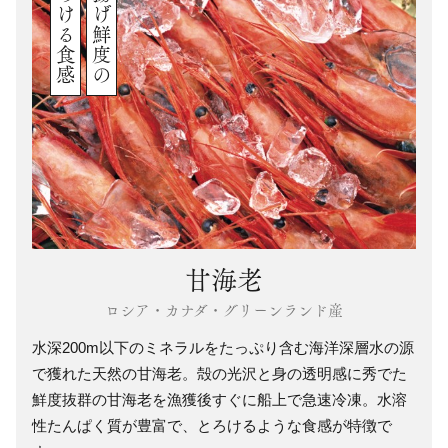
とろける食感
水揚げ鮮度の
甘海老
ロシア・カナダ・グリーンランド産
水深200m以下のミネラルをたっぷり含む海洋深層水の源
で獲れた天然の甘海老。殻の光沢と身の透明感に秀でた
鮮度抜群の甘海老を漁獲後すぐに船上で急速冷凍。水溶
性たんぱく質が豊富で、とろけるような食感が特徴で