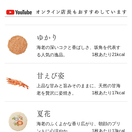
ゆかり
海老の深いコクと香ばしさ、坂角を代表す
1枚あたり21kcal
る人気の逸品。
甘えび姿
上品な甘みと旨みそのままに、天然の甘海
1枚あたり17kcal
老を贅沢に姿焼き。
夏花
海老のふくよかな香り広がり、朝顔のプリ
1枚あたり13kcal
ントに心涼やか。