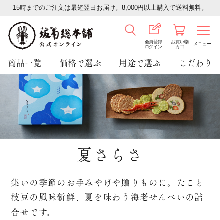
15時までのご注文は最短翌日お届け。8,000円以上購入で送料無料。
会員登録
お買い物
メニュー
ログイン
カゴ
商品一覧
価格で選ぶ
用途で選ぶ
こだわり
夏さらさ
集いの季節のお手みやげや贈りものに。
たこと
枝豆の風味新鮮、夏を味わう海老せんべいの詰
合せです。