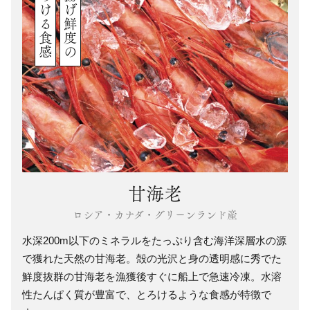
とろける食感
水揚げ鮮度の
甘海老
ロシア・カナダ・グリーンランド産
水深200m以下のミネラルをたっぷり含む海洋深層水の源
で獲れた天然の甘海老。殻の光沢と身の透明感に秀でた
鮮度抜群の甘海老を漁獲後すぐに船上で急速冷凍。水溶
性たんぱく質が豊富で、とろけるような食感が特徴で