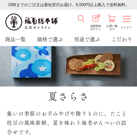
15時までのご注文は最短翌日お届け。8,000円以上購入で送料無料。
会員登録
お買い物
メニュー
ログイン
カゴ
商品一覧
価格で選ぶ
用途で選ぶ
こだわり
夏さらさ
集いの季節のお手みやげや贈りものに。
たこと
枝豆の風味新鮮、夏を味わう海老せんべいの詰
合せです。