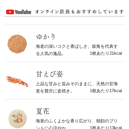
ゆかり
海老の深いコクと香ばしさ、坂角を代表す
1枚あたり21kcal
る人気の逸品。
甘えび姿
上品な甘みと旨みそのままに、天然の甘海
1枚あたり17kcal
老を贅沢に姿焼き。
夏花
海老のふくよかな香り広がり、朝顔のプリ
1枚あたり13kcal
ントに心涼やか。