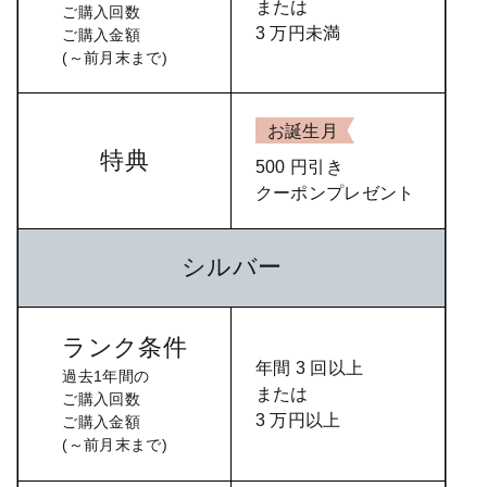
または
ご購入回数
1
3 万円未満
ご購入金額
年
(～前月末まで)
間
の
ご
お誕生月
購
特典
入
500 円引き
回
クーポンプレゼント
数
ご
購
シルバー
入
金
額
ランク条件
(～
年間 3 回以上
前
過去1年間の
または
ご購入回数
月
3 万円以上
ご購入金額
末
(～前月末まで)
ま
で)