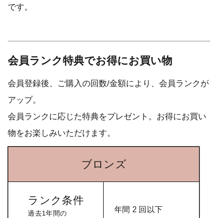
です。
会員ランク特典でお得にお買い物
会員登録後、ご購入の回数/金額により、会員ランクが
アップ。
会員ランクに応じた特典をプレゼント。お得にお買い
物をお楽しみいただけます。
ラ
ン
区分
ブロンズ
シルバー
ゴールド
ブロンズ
ク
条
件
ランク条件
過
年間 2 回以下
過去1年間の
去