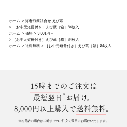
ホーム
>
海老煎餅詰合せ えび蔵
>
［お中元短冊付き］えび蔵［箱］84枚入
ホーム
>
価格
>
3,001円～
>
［お中元短冊付き］えび蔵［箱］84枚入
ホーム
>
送料無料
>
［お中元短冊付き］えび蔵［箱］84枚入
15時まで
のご注文は
※
最短翌日
お届け。
8,000円以上購入で
送料無料
。
※お電話の場合は12時までのご注文で翌日にお届けいたします。