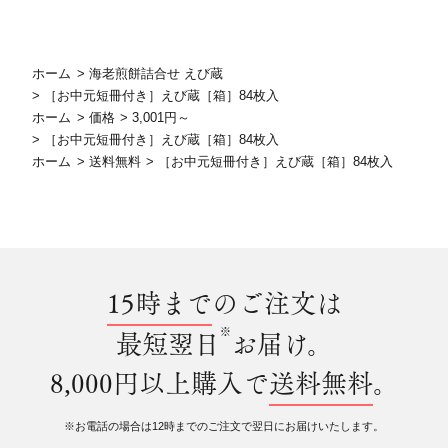
ホーム
>
海老煎餅詰合せ えび蔵
>
［お中元短冊付き］えび蔵［箱］84枚入
ホーム
>
価格
>
3,001円～
>
［お中元短冊付き］えび蔵［箱］84枚入
ホーム
>
送料無料
>
［お中元短冊付き］えび蔵［箱］84枚入
15時まで
のご注文は
※
最短翌日
お届け。
8,000円以上購入で
送料無料
。
※お電話の場合は12時までのご注文で翌日にお届けいたします。